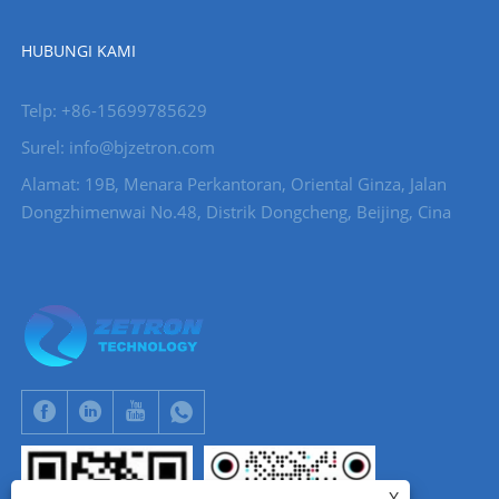
HUBUNGI KAMI
Telp: +86-15699785629
Surel: info@bjzetron.com
Alamat: 19B, Menara Perkantoran, Oriental Ginza, Jalan
Dongzhimenwai No.48, Distrik Dongcheng, Beijing, Cina