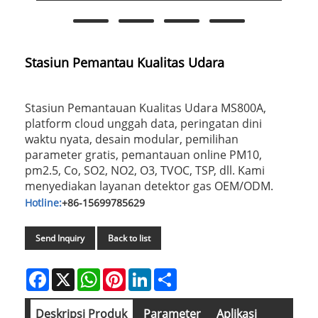
Stasiun Pemantau Kualitas Udara
Stasiun Pemantauan Kualitas Udara MS800A,
platform cloud unggah data, peringatan dini
waktu nyata, desain modular, pemilihan
parameter gratis, pemantauan online PM10,
pm2.5, Co, SO2, NO2, O3, TVOC, TSP, dll. Kami
menyediakan layanan detektor gas OEM/ODM.
Hotline:
+86-15699785629
Send Inquiry
Back to list
Facebook
X
WhatsApp
Pinterest
LinkedIn
Share
Deskripsi Produk
Parameter
Aplikasi