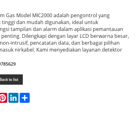
rm Gas Model MIC2000 adalah pengontrol yang
inggi dan mudah digunakan, ideal untuk
gsi tampilan dan alarm dalam aplikasi pemantauan
 penting. Dilengkapi dengan layar LCD berwarna besar,
on-intrusif, pencatatan data, dan berbagai pilihan
masuk nirkabel. Kami menyediakan layanan detektor
9785629
Back to list
hatsApp
Pinterest
LinkedIn
Share