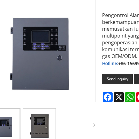
Pengontrol Ala
berkemampuan t
memusatkan fun
multipoint yang
pengoperasian n
komunikasi ter
gas OEM/ODM.
Hotline:
+86-1569
Send Inquiry
Facebook
X
W